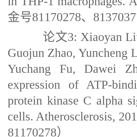
in THP-1 macrophages. 
金号81170278、8137037
论文3: Xiaoyan Li
Guojun Zhao, Yuncheng L
Yuchang Fu, Dawei Zha
expression of ATP-bindi
protein kinase C alpha 
cells. Atherosclerosi
81170278）