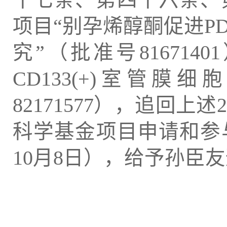
项目“别孕烯醇酮促进P
究”（批准号81671401）
CD133(+)室管
82171577），追回
科学基金项目申请和参与申
10月8日），给予孙臣