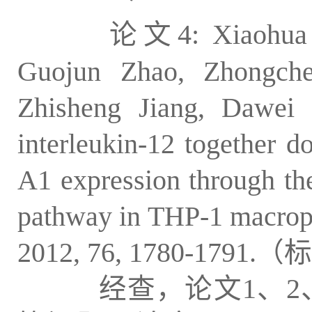
论文4: Xiaohua 
Guojun Zhao, Zhongch
Zhisheng Jiang, Dawei 
interleukin-12 together d
A1 expression through the
pathway in THP-1 macropha
2012, 76, 1780-179
经查，论文1、2、