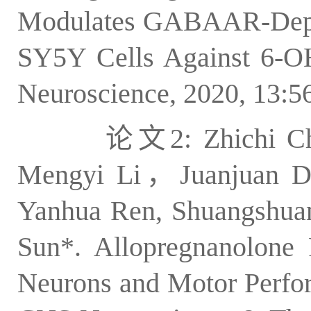
Modulates GABAAR-Depe
SY5Y Cells Against 6-OH
Neuroscience, 2020, 
论文2: Zhichi Ch
Mengyi Li，Juanjuan Du,
Yanhua Ren, Shuangshua
Sun*. Allopregnanolone 
Neurons and Motor Perfo