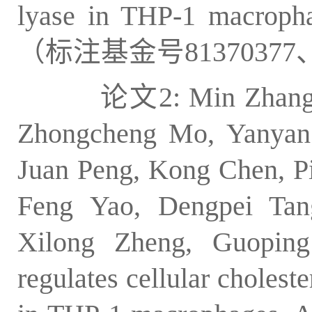
lyase in THP-1 macropha
（标注基金号81370377、8
论文2: Min Zhan
Zhongcheng Mo, Yanyan 
Juan Peng, Kong Chen, P
Feng Yao, Dengpei Tan
Xilong Zheng, Guopin
regulates cellular choleste